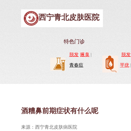
西宁青北皮肤医院
特色门诊
脱发
腋臭
|
脱发
青春痘
平疣
酒糟鼻前期症状有什么呢
来源：西宁青北皮肤病医院