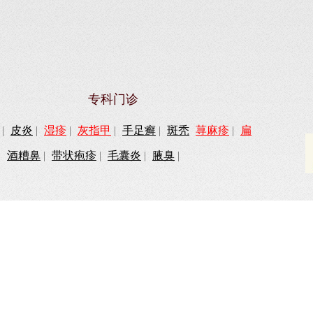
专科门诊
|
皮炎
|
湿疹
|
灰指甲
|
手足癣
|
斑秃
荨麻疹
|
扁
|
酒糟鼻
|
带状疱疹
|
毛囊炎
|
腋臭
|