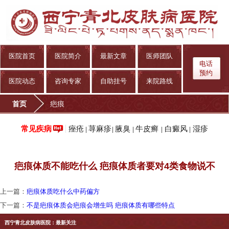
医院首页
医院简介
最新文章
医师团队
电话
预约
医院动态
咨询专家
自助挂号
来院路线
首页
疤痕
痤疮
荨麻疹
腋臭
牛皮癣
白癜风
湿疹
常见疾病
|
|
|
|
|
疤痕体质不能吃什么 疤痕体质者要对4类食物说不
上一篇：
疤痕体质吃什么中药偏方
下一篇：
不是疤痕体质会疤痕会增生吗 疤痕体质有哪些特点
西宁青北皮肤病医院：最新关注