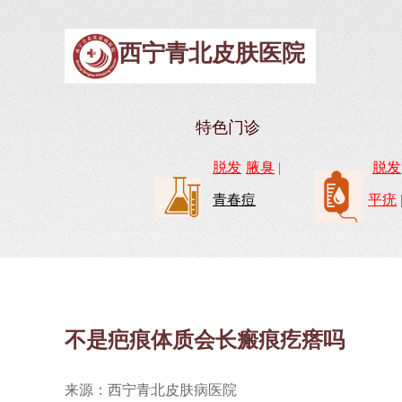
西宁青北皮肤医院
特色门诊
脱发
腋臭
|
脱发
青春痘
平疣
不是疤痕体质会长瘢痕疙瘩吗
来源：西宁青北皮肤病医院