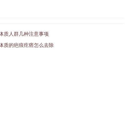
痕体质人群几种注意事项
痕体质的疤痕疙瘩怎么去除