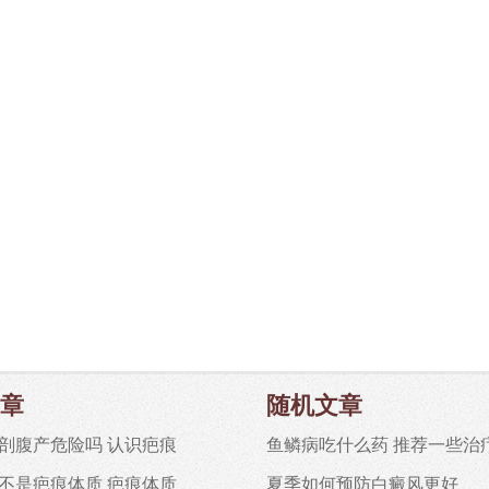
章
随机文章
剖腹产危险吗 认识疤痕
鱼鳞病吃什么药 推荐一些治
不是疤痕体质 疤痕体质
夏季如何预防白癜风更好