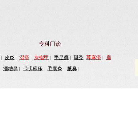
专科门诊
|
皮炎
|
湿疹
|
灰指甲
|
手足癣
|
斑秃
荨麻疹
|
扁
|
酒糟鼻
|
带状疱疹
|
毛囊炎
|
腋臭
|