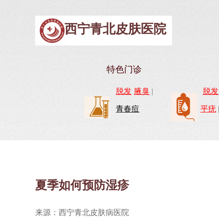
西宁青北皮肤医院
特色门诊
脱发
腋臭
|
脱发
青春痘
平疣
夏季如何预防湿疹
来源：西宁青北皮肤病医院