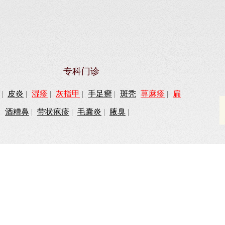
专科门诊
|
皮炎
|
湿疹
|
灰指甲
|
手足癣
|
斑秃
荨麻疹
|
扁
|
酒糟鼻
|
带状疱疹
|
毛囊炎
|
腋臭
|