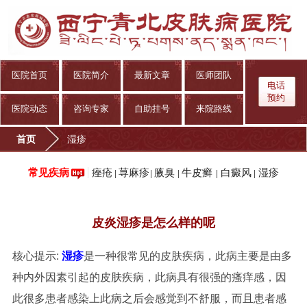
医院首页
医院简介
最新文章
医师团队
电话
预约
医院动态
咨询专家
自助挂号
来院路线
首页
湿疹
痤疮
荨麻疹
腋臭
牛皮癣
白癜风
湿疹
常见疾病
|
|
|
|
|
皮炎湿疹是怎么样的呢
核心提示:
湿疹
是一种很常见的皮肤疾病，此病主要是由多
种内外因素引起的皮肤疾病，此病具有很强的瘙痒感，因
此很多患者感染上此病之后会感觉到不舒服，而且患者感