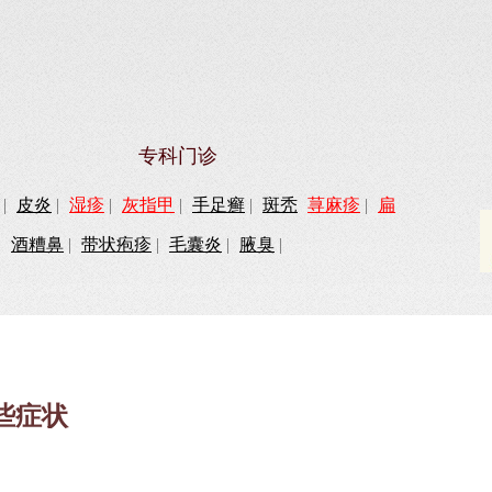
专科门诊
|
皮炎
|
湿疹
|
灰指甲
|
手足癣
|
斑秃
荨麻疹
|
扁
|
酒糟鼻
|
带状疱疹
|
毛囊炎
|
腋臭
|
些症状