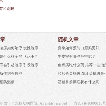
意
有区别吗
章
随机文章
湿疹如何治疗 慢性湿疹
夏季如何预防白癜风更好
是什么样子的 认识不同
牛皮癣有哪些危害呢？
不会引起湿疹 引发湿疹
鱼鳞病吃什么药 推荐一些治
断依据有哪些
脸颊长黄褐斑原因 黄褐斑是
预防湿疹
酒糟鼻前期症状有什么呢
© 西宁青北皮肤病医院. All rights reserved
青ICP备16000113